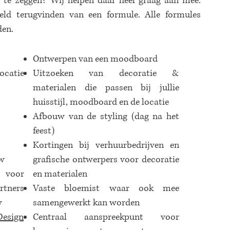
n te zeggen? Wij helpen daar heel graag aan mee.
eld terugvinden van een formule. Alle formules
en.
Ontwerpen van een moodboard
ocatie
Uitzoeken van decoratie &
materialen die passen bij jullie
huisstijl, moodboard en de locatie
Afbouw van de styling (dag na het
feest)
Kortingen bij verhuurbedrijven en
uw
grafische ontwerpers voor decoratie
 voor
en materialen
rtners
Vaste bloemist waar ook mee
w
samengewerkt kan worden
Design
Centraal aanspreekpunt voor