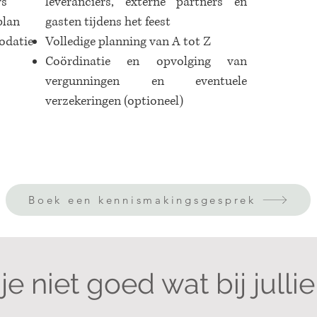
rs
leveranciers, externe partners en
plan
gasten tijdens het feest
datie
Volledige planning van A tot Z
Coördinatie en opvolging van
vergunningen en eventuele
verzekeringen (optioneel)
Boek een kennismakingsgesprek
e niet goed wat bij julli