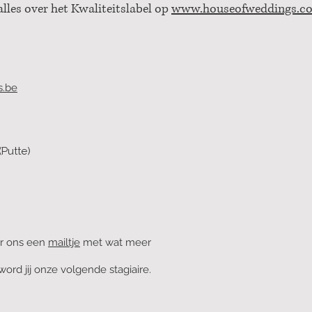
alles over het Kwaliteitslabel op
www.houseofweddings.c
s.be
(Putte)
ur ons een
mailtje
met wat meer
ord jij onze volgende stagiaire.