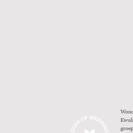
Wondr
Kwali
groepe