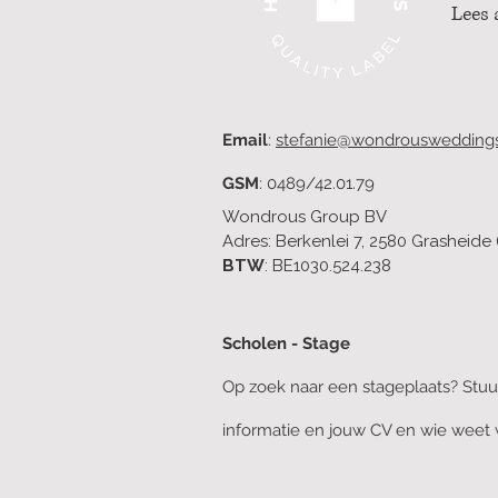
Lees 
Email
:
stefanie@wondrouswedding
GSM
: 0489/42.01.79
Wondrous Group BV
Adres: Berkenlei 7, 2580 Grasheide 
BTW
: BE1030.524.238
Scholen - Stage
Op zoek naar een stageplaats? Stu
informatie en jouw CV en wie weet w