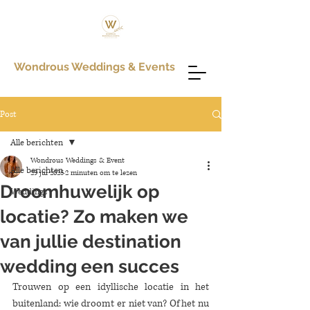
Wondrous Weddings & Events
Post
Alle berichten
Wondrous Weddings & Event
Alle berichten
29 jul 2025
2 minuten om te lezen
Droomhuwelijk op
Weddings
locatie? Zo maken we
van jullie destination
wedding een succes
Trouwen op een idyllische locatie in het 
buitenland: wie droomt er niet van? Of het nu 