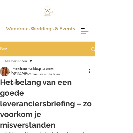
Wondrous Weddings & Events
Post
Alle berichten
Wondrous Weddings & Event
Alle berichten
30 dec 2025
2 minuten om te lezen
Het belang van een
Weddings
goede
leveranciersbriefing – zo
voorkom je
misverstanden