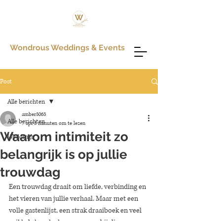
Wondrous Weddings & Events
Post
Alle berichten
amber5065
Alle berichten
7 apr
3 minuten om te lezen
Waarom intimiteit zo
Weddings
belangrijk is op jullie
trouwdag
Een trouwdag draait om liefde, verbinding en 
het vieren van jullie verhaal. Maar met een 
volle gastenlijst, een strak draaiboek en veel 