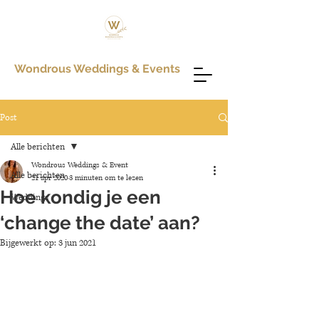
Wondrous Weddings & Events
Post
Alle berichten
Wondrous Weddings & Event
Alle berichten
21 apr 2020
3 minuten om te lezen
Hoe kondig je een
Weddings
‘change the date’ aan?
Bijgewerkt op:
3 jun 2021